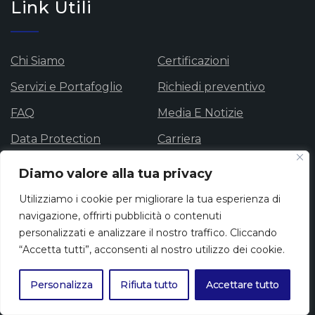
Link Utili
Chi Siamo
Certificazioni
Servizi e Portafoglio
Richiedi preventivo
FAQ
Media E Notizie
Data Protection
Carriera
Privacy Policy
Cookie Policy
Diamo valore alla tua privacy
Whistle blowing
Utilizziamo i cookie per migliorare la tua esperienza di
navigazione, offrirti pubblicità o contenuti
personalizzati e analizzare il nostro traffico. Cliccando
Newsletter
“Accetta tutti”, acconsenti al nostro utilizzo dei cookie.
Personalizza
Rifiuta tutto
Accettare tutto
Iscriviti alla nostra newsletter per ricevere le ultime