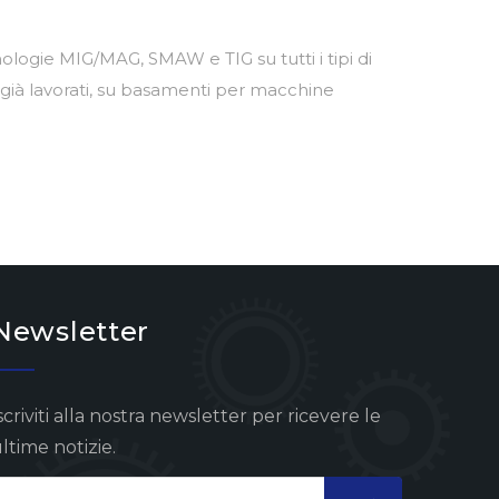
ologie MIG/MAG, SMAW e TIG su tutti i tipi di
ci già lavorati, su basamenti per macchine
Newsletter
scriviti alla nostra newsletter per ricevere le
ltime notizie.