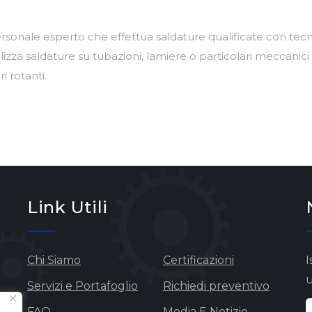
rsonale esperto che effettua saldature qualificate con tecn
realizza saldature su tubazioni, lamiere o particolari meccani
 rotanti.
Link Utili
Chi Siamo
Certificazioni
I
u
Servizi e Portafoglio
Richiedi preventivo
FAQ
Media E Notizie